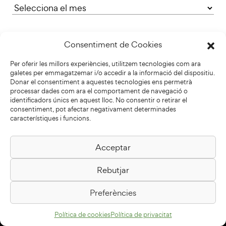
Consentiment de Cookies
Per oferir les millors experiències, utilitzem tecnologies com ara
galetes per emmagatzemar i/o accedir a la informació del dispositiu.
Donar el consentiment a aquestes tecnologies ens permetrà
processar dades com ara el comportament de navegació o
identificadors únics en aquest lloc. No consentir o retirar el
consentiment, pot afectar negativament determinades
característiques i funcions.
Acceptar
Biblioteca Pilarin Bayés
Rebutjar
Passeig de la Generalitat, 1
08500 Vic
Preferències
Com arribar
Política de cookies
Política de privacitat
Avís legal