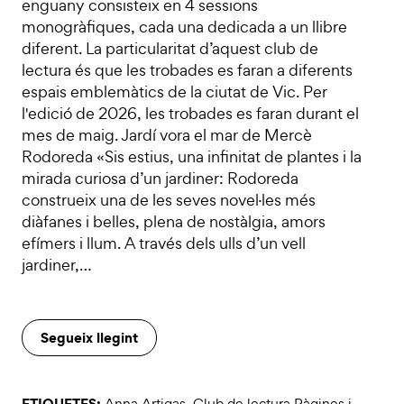
enguany consisteix en 4 sessions
monogràfiques, cada una dedicada a un llibre
diferent. La particularitat d’aquest club de
lectura és que les trobades es faran a diferents
espais emblemàtics de la ciutat de Vic. Per
l'edició de 2026, les trobades es faran durant el
mes de maig. Jardí vora el mar de Mercè
Rodoreda «Sis estius, una infinitat de plantes i la
mirada curiosa d’un jardiner: Rodoreda
construeix una de les seves novel·les més
diàfanes i belles, plena de nostàlgia, amors
efímers i llum. A través dels ulls d’un vell
jardiner,…
Segueix llegint
ETIQUETES:
Anna Artigas
,
Club de lectura Pàgines i