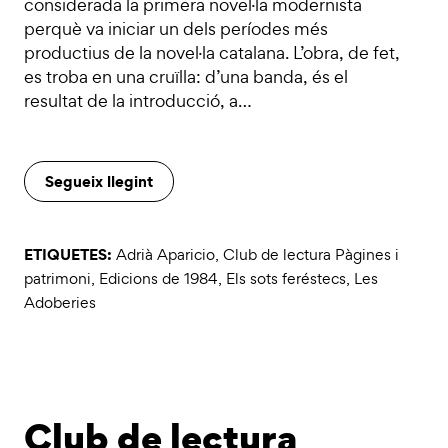
considerada la primera novel·la modernista
perquè va iniciar un dels períodes més
productius de la novel·la catalana. L’obra, de fet,
es troba en una cruïlla: d’una banda, és el
resultat de la introducció, a…
Segueix llegint
ETIQUETES:
Adrià Aparicio
,
Club de lectura Pàgines i
patrimoni
,
Edicions de 1984
,
Els sots feréstecs
,
Les
Adoberies
Club de lectura