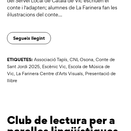
del Servei Local de Català de Vic escriuen el
conte i l'adapten; alumnes de La Farinera fan les
il·lustracions del conte…
Segueix llegint
ETIQUETES:
Associació Tapís
,
CNL Osona
,
Conte de
Sant Jordi 2025
,
Escènic Vic
,
Escola de Música de
Vic
,
La Farinera Centre d'Arts Visuals
,
Presentació de
llibre
Club de lectura per a
parelles lingüístiques