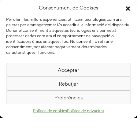
Consentiment de Cookies
Per oferir les millors experiències, utilitzem tecnologies com ara
galetes per emmagatzemar i/o accedir a la informació del dispositiu.
Donar el consentiment a aquestes tecnologies ens permetrà
processar dades com ara el comportament de navegació o
identificadors únics en aquest lloc. No consentir o retirar el
consentiment, pot afectar negativament determinades
característiques i funcions.
Acceptar
Biblioteca Pilarin Bayés
Rebutjar
Passeig de la Generalitat, 1
08500 Vic
Preferències
Com arribar
Política de cookies
Política de privacitat
Avís legal
Política de privacitat
Política de cookies
Disseny web