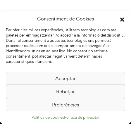
Consentiment de Cookies
Per oferir les millors experiències, utilitzem tecnologies com ara
galetes per emmagatzemar i/o accedir a la informació del dispositiu.
Donar el consentiment a aquestes tecnologies ens permetrà
processar dades com ara el comportament de navegació o
identificadors únics en aquest lloc. No consentir o retirar el
consentiment, pot afectar negativament determinades
característiques i funcions.
Acceptar
Biblioteca Pilarin Bayés
Rebutjar
Passeig de la Generalitat, 1
08500 Vic
Preferències
Com arribar
Política de cookies
Política de privacitat
Avís legal
Política de privacitat
Política de cookies