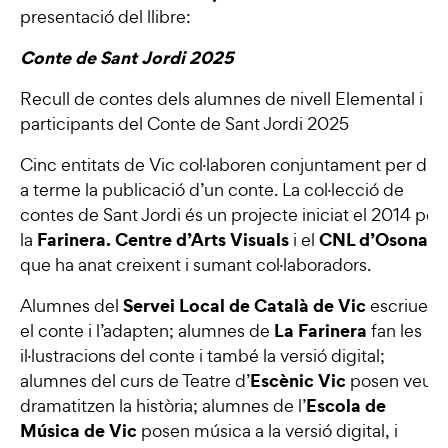
presentació del llibre:
Conte de Sant Jordi 2025
Recull de contes dels alumnes de nivell Elemental i
participants del Conte de Sant Jordi 2025
Cinc entitats de Vic col·laboren conjuntament per dur
a terme la publicació d’un conte. La col·lecció de
contes de Sant Jordi és un projecte iniciat el 2014 per
Farinera. Centre d’Arts Visuals
CNL d’Osona
la
i el
,
que ha anat creixent i sumant col·laboradors.
Servei Local de Català de Vic
Alumnes del
escriuen
La Farinera
el conte i l’adapten; alumnes de
fan les
il·lustracions del conte i també la versió digital;
Escènic Vi
c
alumnes del curs de Teatre d’
posen veu i
Escola de
dramatitzen la història; alumnes de l’
Música de Vic
posen música a la versió digital, i