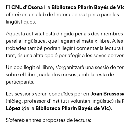
CNL d’Osona
Biblioteca Pilarin Bayés de Vic
El
i la
u
ofereixen un club de lectura pensat per a parelles
lingüístiques.
Aquesta activitat està dirigida per als dos membres de
parella lingüística, que llegiran el mateix llibre. A les s
trobades també podran llegir i comentar la lectura i pe
tant, és una altra opció per afegir a les seves converse
Un cop llegit el llibre, s’organitzarà una sessió de tertúl
sobre el llibre, cada dos mesos, amb la resta de
participants.
Joan Brussosa
Les sessions seran conduïdes per en
Ro
(filòleg, professor d’institut i voluntari lingüístic) i la
López
Biblioteca Pilarin Bayés de Vic)
(de la
.
S’ofereixen tres propostes de lectura: