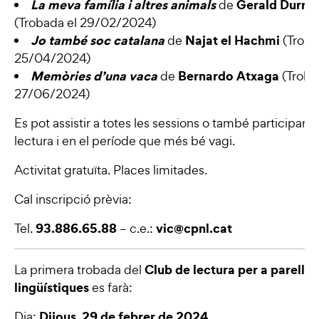
La meva família i altres animals
Gerald Durrel
de
(Trobada el 29/02/2024)
Jo també soc catalana
Najat el Hachmi
de
(Trob
25/04/2024)
Memòries d’una vaca
Bernardo Atxaga
de
(Troba
27/06/2024)
Es pot assistir a totes les sessions o també participar e
lectura i en el període que més bé vagi.
Activitat gratuïta. Places limitades.
Cal inscripció prèvia:
93.886.65.88
vic@cpnl.cat
Tel.
– c.e.:
Club de lectura
per a parelles
La primera trobada del
lingüístiques
es farà:
Dijous, 29 de febrer de 2024
Dia: