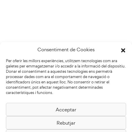
Consentiment de Cookies
Per oferir les millors experiències, utilitzem tecnologies com ara
galetes per emmagatzemar i/o accedir a la informació del dispositiu.
Donar el consentiment a aquestes tecnologies ens permetrà
processar dades com ara el comportament de navegació o
identificadors únics en aquest lloc. No consentir o retirar el
consentiment, pot afectar negativament determinades
característiques i funcions.
Acceptar
Biblioteca Pilarin Bayés
Rebutjar
Passeig de la Generalitat, 1
08500 Vic