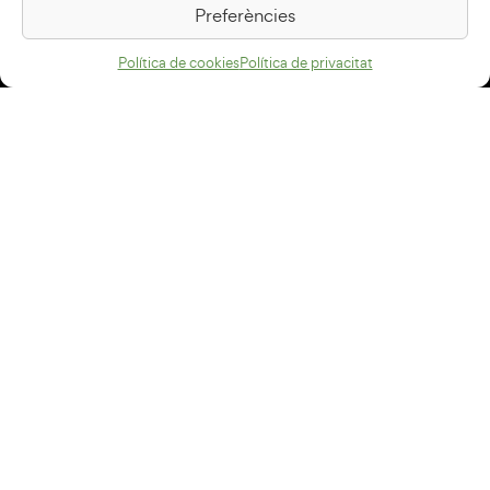
Preferències
Com arribar
Política de cookies
Política de privacitat
Avís legal
Política de privacitat
Política de cookies
Disseny web
+34 93 883 33 25
Col·laboradors:
Subscriu-te al newsletter