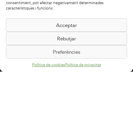
consentiment, pot afectar negativament determinades
característiques i funcions.
Acceptar
Biblioteca Pilarin Bayés
Rebutjar
Passeig de la Generalitat, 1
08500 Vic
Preferències
Com arribar
Política de cookies
Política de privacitat
Avís legal
Política de privacitat
Política de cookies
Disseny web
+34 93 883 33 25
Col·laboradors: