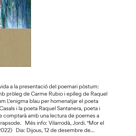
nvida a la presentació del poemari pòstum:
mb pròleg de Carme Rubio i epíleg de Raquel
um L'enigma blau per homenatjar el poeta
Casals i la poeta Raquel Santanera, poeta i
'acte comptarà amb una lectura de poemes a
i rapsode. Més info: Vilarrodà, Jordi. "Mor el
2/2022) Dia: Dijous, 12 de desembre de…