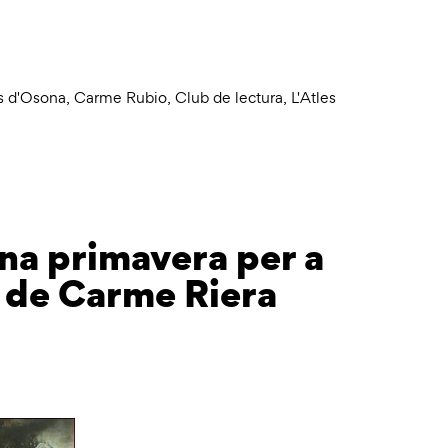
s d'Osona
,
Carme Rubio
,
Club de lectura
,
L'Atles
Una primavera per a
 de Carme Riera