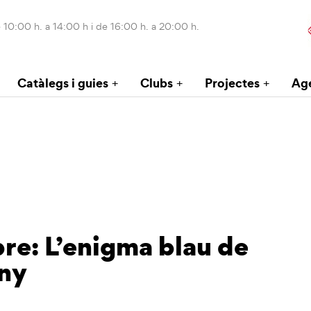
 10:00 h. a 14:00 h i de 16:00 h. a 20:00 h.
Catàlegs i guies
Clubs
Projectes
Ag
bre: L’enigma blau de
ony