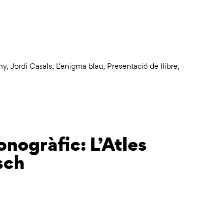
ny
,
Jordi Casals
,
L'enigma blau
,
Presentació de llibre
,
nogràfic: L’Atles
sch