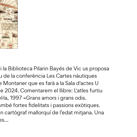
 la Biblioteca Pilarin Bayés de Vic us proposa
 de la conferència Les Cartes nàutiques
 Montaner que es farà a la Sala d'actes U
2024. Comentarem el llibre: L'atles furtiu
·la, 1997 «Grans amors i grans odis.
ambé fortes fidelitats i passions exòtiques.
n cartògraf mallorquí de l’edat mitjana. Una
pes…