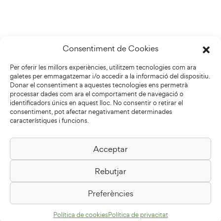
Consentiment de Cookies
Per oferir les millors experiències, utilitzem tecnologies com ara
galetes per emmagatzemar i/o accedir a la informació del dispositiu.
Donar el consentiment a aquestes tecnologies ens permetrà
processar dades com ara el comportament de navegació o
identificadors únics en aquest lloc. No consentir o retirar el
consentiment, pot afectar negativament determinades
característiques i funcions.
Acceptar
Biblioteca Pilarin Bayés
Rebutjar
Passeig de la Generalitat, 1
08500 Vic
Preferències
Com arribar
Política de cookies
Política de privacitat