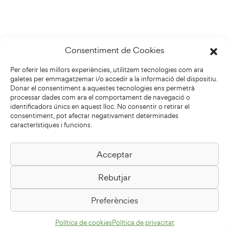
Consentiment de Cookies
Per oferir les millors experiències, utilitzem tecnologies com ara
galetes per emmagatzemar i/o accedir a la informació del dispositiu.
Donar el consentiment a aquestes tecnologies ens permetrà
processar dades com ara el comportament de navegació o
identificadors únics en aquest lloc. No consentir o retirar el
consentiment, pot afectar negativament determinades
característiques i funcions.
Acceptar
Biblioteca Pilarin Bayés
Rebutjar
Passeig de la Generalitat, 1
08500 Vic
Preferències
Com arribar
Política de cookies
Política de privacitat