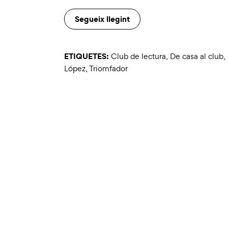
Segueix llegint
ETIQUETES:
Club de lectura
,
De casa al club
,
López
,
Triomfador