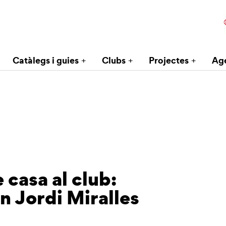
Catàlegs i guies
Clubs
Projectes
Ag
 casa al club:
n Jordi Miralles