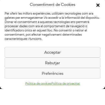
Consentiment de Cookies
Per oferir les millors experiències, utilitzem tecnologies com ara
galetes per emmagatzemar i/o accedir a la informació del dispositiu.
Donar el consentiment a aquestes tecnologies ens permetrà
processar dades com ara el comportament de navegació o
identificadors únics en aquest lloc. No consentir o retirar el
consentiment, pot afectar negativament determinades
característiques i funcions.
Acceptar
Biblioteca Pilarin Bayés
Rebutjar
Passeig de la Generalitat, 1
08500 Vic
Preferències
Com arribar
Política de cookies
Política de privacitat
Avís legal
Política de privacitat
Política de cookies
Disseny web