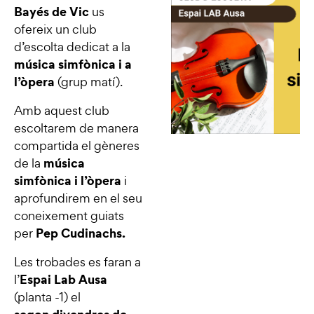
Bayés de Vic
us
ofereix un club
d’escolta dedicat a la
música simfònica i a
l’òpera
(grup matí).
Amb aquest club
escoltarem de manera
compartida el gèneres
música
de la
simfònica i l’òpera
i
aprofundirem en el seu
coneixement guiats
Pep Cudinachs.
per
Les trobades es faran a
Espai Lab Ausa
l’
(planta -1) el