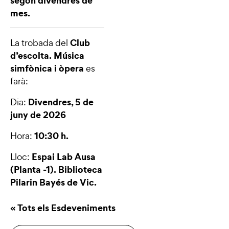
segon divendres de
mes.
Club
La trobada del
d’escolta. Música
simfònica i òpera
es
farà:
Divendres, 5 de
Dia:
juny de 2026
10:30 h.
Hora:
Espai Lab Ausa
Lloc:
(Planta -1). Biblioteca
Pilarin Bayés de Vic.
« Tots els Esdeveniments