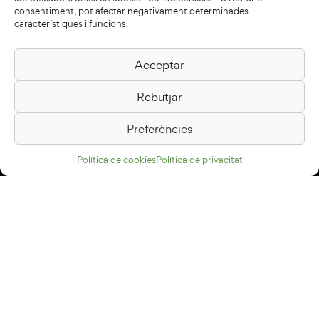
consentiment, pot afectar negativament determinades
característiques i funcions.
Acceptar
Biblioteca Pilarin Bayés
Rebutjar
Passeig de la Generalitat, 1
08500 Vic
Preferències
Com arribar
Política de cookies
Política de privacitat
Avís legal
Política de privacitat
Política de cookies
Disseny web
+34 93 883 33 25
Col·laboradors: