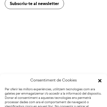
Subscriu-te al newsletter
Consentiment de Cookies
Per oferir les millors experiències, utilitzem tecnologies com ara
galetes per emmagatzemar i/o accedir a la informació del dispositiu.
Donar el consentiment a aquestes tecnologies ens permetrà
processar dades com ara el comportament de navegació o
identificadors únics en aquest lloc. No consentir o retirar el