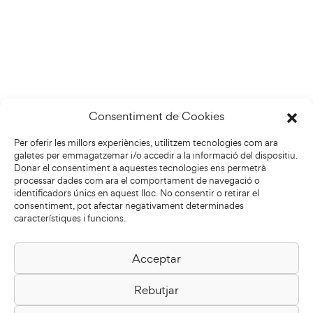
Consentiment de Cookies
Per oferir les millors experiències, utilitzem tecnologies com ara
galetes per emmagatzemar i/o accedir a la informació del dispositiu.
Donar el consentiment a aquestes tecnologies ens permetrà
processar dades com ara el comportament de navegació o
identificadors únics en aquest lloc. No consentir o retirar el
consentiment, pot afectar negativament determinades
característiques i funcions.
Acceptar
Biblioteca Pilarin Bayés
Rebutjar
Passeig de la Generalitat, 1
08500 Vic