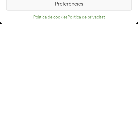
Preferències
Com arribar
Política de cookies
Política de privacitat
Avís legal
Política de privacitat
Política de cookies
Disseny web
+34 93 883 33 25
Col·laboradors:
Subscriu-te al newsletter