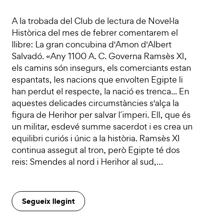
A la trobada del Club de lectura de Novel·la
Històrica del mes de febrer comentarem el
llibre: La gran concubina d'Amon d'Albert
Salvadó. «Any 1100 A. C. Governa Ramsès XI,
els camins són insegurs, els comerciants estan
espantats, les nacions que envolten Egipte li
han perdut el respecte, la nació es trenca... En
aquestes delicades circumstàncies s'alça la
figura de Herihor per salvar l´imperi. Ell, que és
un militar, esdevé summe sacerdot i es crea un
equilibri curiós i únic a la història. Ramsès XI
continua assegut al tron, però Egipte té dos
reis: Smendes al nord i Herihor al sud,…
Segueix llegint