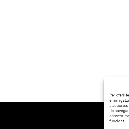
Per oferir 
emmagatzema
a aquestes
de navegaci
consentime
funcions.