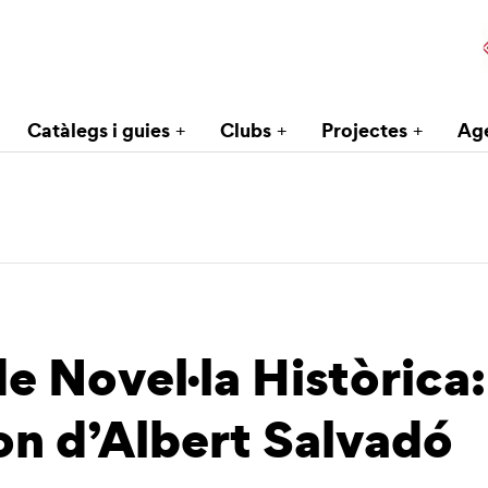
Catàlegs i guies
Clubs
Projectes
Ag
e Novel·la Històrica:
n d’Albert Salvadó