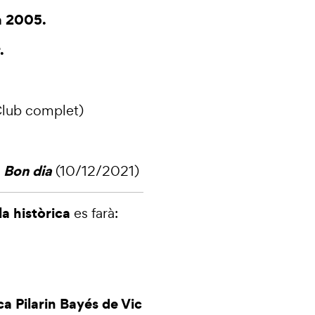
ca 2005.
.
(Club complet)
Bon dia
a
(10/12/2021)
la històrica
es farà:
ca Pilarin Bayés de Vic