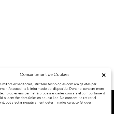
Consentiment de Cookies
les millors experiències, utilitzem tecnologies com ara galetes per
r i/o accedir a la informació del dispositiu. Donar el consentiment
 tecnologies ens permetrà processar dades com ara el comportament
ó o identificadors únics en aquest lloc. No consentir o retirar el
nt, pot afectar negativament determinades característiques i
+34 93 883 33 25