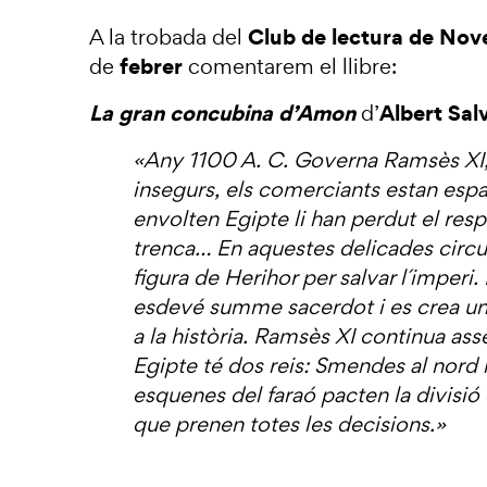
Club de lectura de Nove
A la trobada del
febrer
de
comentarem el llibre:
La gran concubina d’Amon
Albert Sal
d’
«Any 1100 A. C. Governa Ramsès XI,
insegurs, els comerciants estan espa
envolten Egipte li han perdut el resp
trenca… En aquestes delicades circu
figura de Herihor per salvar l´imperi. 
esdevé summe sacerdot i es crea un e
a la història. Ramsès XI continua ass
Egipte té dos reis: Smendes al nord i
esquenes del faraó pacten la divisió 
que prenen totes les decisions.
»