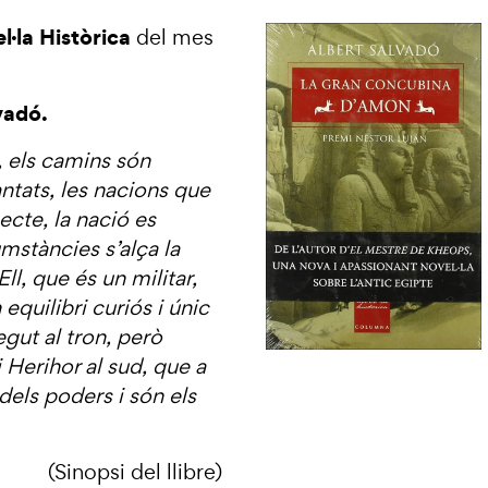
l·la Històrica
del mes
vadó.
 els camins són
ntats, les nacions que
ecte, la nació es
mstàncies s’alça la
Ell, que és un militar,
quilibri curiós i únic
egut al tron, però
 Herihor al sud, que a
dels poders i són els
(Sinopsi del llibre)