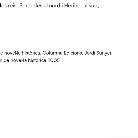
dos reis: Smendes al nord i Herihor al sud,…
e novel·la històrica
,
Columna Edicions
,
Jordi Sunyer
,
n de novel·la històrica 2005