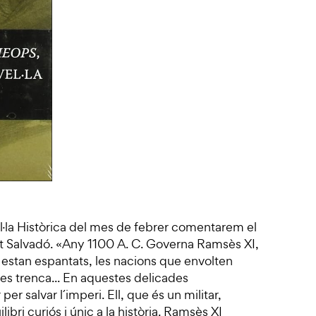
l·la Històrica del mes de febrer comentarem el
rt Salvadó. «Any 1100 A. C. Governa Ramsès XI,
 estan espantats, les nacions que envolten
 es trenca... En aquestes delicades
er salvar l´imperi. Ell, que és un militar,
bri curiós i únic a la història. Ramsès XI