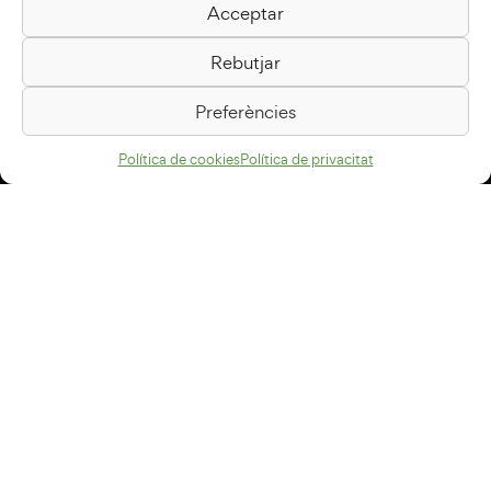
Acceptar
Biblioteca Pilarin Bayés
Rebutjar
Passeig de la Generalitat, 1
08500 Vic
Preferències
Com arribar
Política de cookies
Política de privacitat
Avís legal
Política de privacitat
Política de cookies
Disseny web
+34 93 883 33 25
Col·laboradors:
Subscriu-te al newsletter