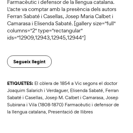
Farmacèutic i defensor de la llengua catalana.
L'acte va comptar amb la presència dels autors
Ferran Sabaté i Casellas, Josep Maria Calbet i
Camarasa i Elisenda Sabaté. [gallery size="full"
columns="2" type="rectangular"
ids="12909,12943,12945,12944"]
Segueix llegint
ETIQUETES:
El còlera de 1854 a Vic segons el doctor
Joaquim Salarich i Verdaguer
,
Elisenda Sabaté
,
Ferran
Sabaté i Casellas
,
Josep M. Calbet i Camarasa
,
Josep
Subirana i Vila (1808-1870) Farmacèutic i defensor de
la llengua catalana
,
Presentació de llibres