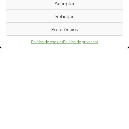
Acceptar
Biblioteca Pilarin Bayés
Rebutjar
Passeig de la Generalitat, 1
08500 Vic
Preferències
Com arribar
Política de cookies
Política de privacitat
Avís legal
Política de privacitat
Política de cookies
Disseny web
+34 93 883 33 25
Col·laboradors:
Subscriu-te al newsletter