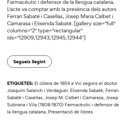
Farmacèutic i defensor de la llengua catalana.
L'acte va comptar amb la presència dels autors
Ferran Sabaté i Casellas, Josep Maria Calbet i
Camarasa i Elisenda Sabaté. [gallery size="full"
columns="2" type="rectangular"
ids="12909,12943,12945,12944"]
Segueix llegint
ETIQUETES:
El còlera de 1854 a Vic segons el doctor
Joaquim Salarich i Verdaguer
,
Elisenda Sabaté
,
Ferran
Sabaté i Casellas
,
Josep M. Calbet i Camarasa
,
Josep
Subirana i Vila (1808-1870) Farmacèutic i defensor de
la llengua catalana
,
Presentació de llibres