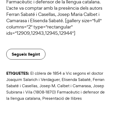
Farmacèutic i defensor de la llengua catalana.
L'acte va comptar amb la presència dels autors
Ferran Sabaté i Casellas, Josep Maria Calbet i
Camarasa i Elisenda Sabaté. [gallery size="full"
columns="2" type="rectangular"
ids="12909,12943,12945,12944"]
Segueix llegint
ETIQUETES:
El còlera de 1854 a Vic segons el doctor
Joaquim Salarich i Verdaguer
,
Elisenda Sabaté
,
Ferran
Sabaté i Casellas
,
Josep M. Calbet i Camarasa
,
Josep
Subirana i Vila (1808-1870) Farmacèutic i defensor de
la llengua catalana
,
Presentació de llibres