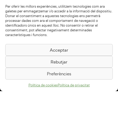
Per oferir les millors experiències, utilitzem tecnologies com ara
galetes per emmagatzemar i/o accedir a la informació del dispositiu.
Donar el consentiment a aquestes tecnologies ens permetrà
processar dades com ara el comportament de navegació o
identificadors únics en aquest lloc. No consentir o retirar el
consentiment, pot afectar negativament determinades
característiques i funcions.
Acceptar
Biblioteca Pilarin Bayés
Rebutjar
Passeig de la Generalitat, 1
08500 Vic
Preferències
Com arribar
Política de cookies
Política de privacitat
Avís legal
Política de privacitat
Política de cookies
Disseny web
+34 93 883 33 25