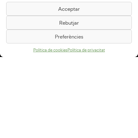
Acceptar
Biblioteca Pilarin Bayés
Rebutjar
Passeig de la Generalitat, 1
08500 Vic
Preferències
Com arribar
Política de cookies
Política de privacitat
Avís legal
Política de privacitat
Política de cookies
Disseny web
+34 93 883 33 25
Col·laboradors:
Subscriu-te al newsletter