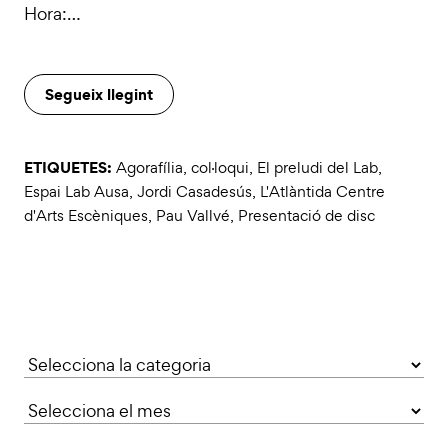
Hora:…
Segueix llegint
ETIQUETES:
Agorafília
,
col·loqui
,
El preludi del Lab
,
Espai Lab Ausa
,
Jordi Casadesús
,
L'Atlàntida Centre
d'Arts Escèniques
,
Pau Vallvé
,
Presentació de disc
Categories