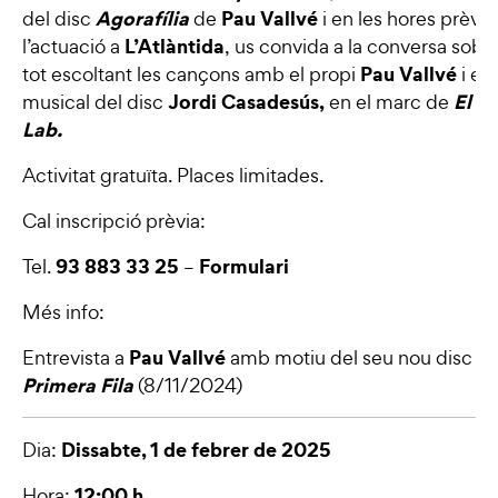
Agorafília
Pau Vallvé
del disc
de
i en les hores prèvie
L’Atlàntida
l’actuació a
, us convida a la conversa sobre
Pau Vallvé
tot escoltant les cançons amb el propi
i el
Jordi Casadesús,
El pr
musical del disc
en el marc de
Lab.
Activitat gratuïta. Places limitades.
Cal inscripció prèvia:
93 883 33 25
Formulari
Tel.
–
Més info:
Pau Vallvé
Ag
Entrevista a
amb motiu del seu nou disc
Primera Fila
(8/11/2024)
Dissabte, 1 de febrer de 2025
Dia:
12:00 h.
Hora: