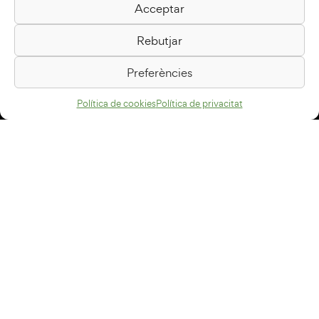
Acceptar
Biblioteca Pilarin Bayés
Rebutjar
Passeig de la Generalitat, 1
08500 Vic
Preferències
Com arribar
Política de cookies
Política de privacitat
Avís legal
Política de privacitat
Política de cookies
Disseny web
+34 93 883 33 25
Col·laboradors:
Subscriu-te al newsletter