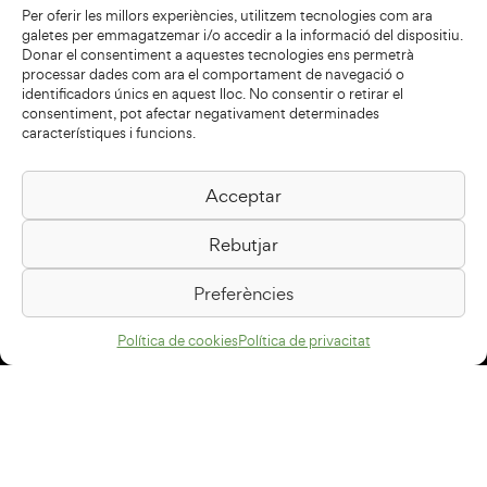
Per oferir les millors experiències, utilitzem tecnologies com ara
galetes per emmagatzemar i/o accedir a la informació del dispositiu.
Donar el consentiment a aquestes tecnologies ens permetrà
processar dades com ara el comportament de navegació o
identificadors únics en aquest lloc. No consentir o retirar el
consentiment, pot afectar negativament determinades
característiques i funcions.
Acceptar
Biblioteca Pilarin Bayés
Rebutjar
Passeig de la Generalitat, 1
08500 Vic
Preferències
Com arribar
Política de cookies
Política de privacitat
Avís legal
Política de privacitat
Política de cookies
Disseny web
+34 93 883 33 25