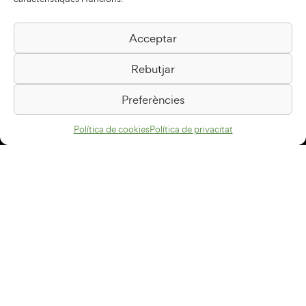
Acceptar
Biblioteca Pilarin Bayés
Rebutjar
Passeig de la Generalitat, 1
08500 Vic
Preferències
Com arribar
Política de cookies
Política de privacitat
Avís legal
Política de privacitat
Política de cookies
Disseny web
+34 93 883 33 25
Col·laboradors: