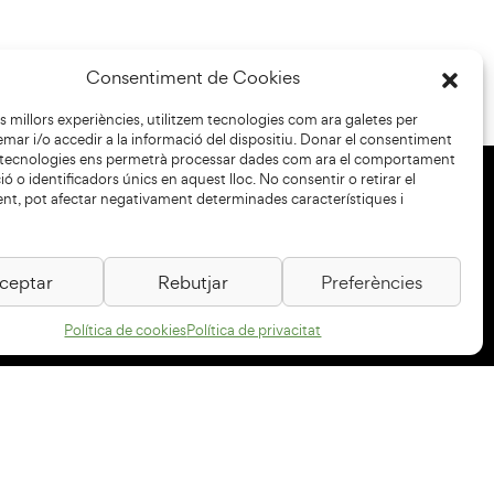
Consentiment de Cookies
les millors experiències, utilitzem tecnologies com ara galetes per
r i/o accedir a la informació del dispositiu. Donar el consentiment
 tecnologies ens permetrà processar dades com ara el comportament
ó o identificadors únics en aquest lloc. No consentir o retirar el
nt, pot afectar negativament determinades característiques i
+34 93 883 33 25
Col·laboradors:
ceptar
Rebutjar
Preferències
Política de cookies
Política de privacitat
Subscriu-te al newsletter