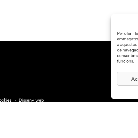
Per oferir 
emmagatzema
a aquestes
de navegaci
consentime
funcions.
Ac
ookies
Disseny web