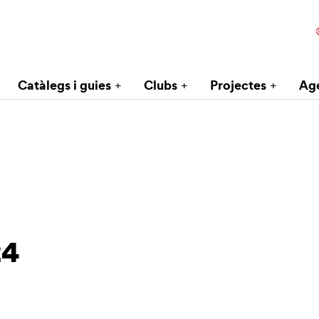
Catàlegs i guies
Clubs
Projectes
Ag
24