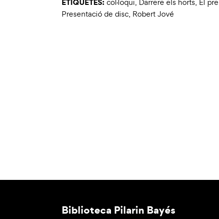
ETIQUETES:
col·loqui
,
Darrere els horts
,
El pre
Presentació de disc
,
Robert Jové
Biblioteca Pilarin Bayés