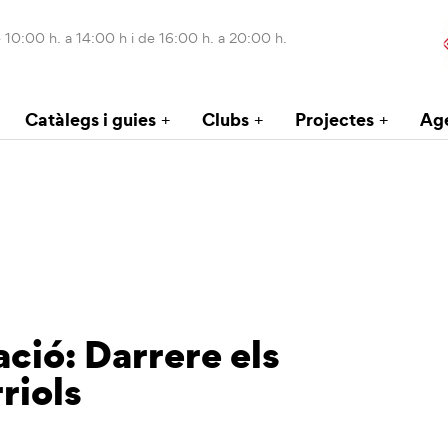
 10:00 h. a 14:00 h i de 16:00 h. a 20:00 h.
Catàlegs i guies
Clubs
Projectes
Ag
ció: Darrere els
riols