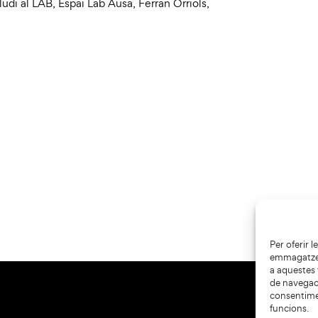
ludi al LAB
,
Espai Lab Ausa
,
Ferran Orriols
,
Per oferir 
emmagatzema
a aquestes
de navegaci
consentime
funcions.