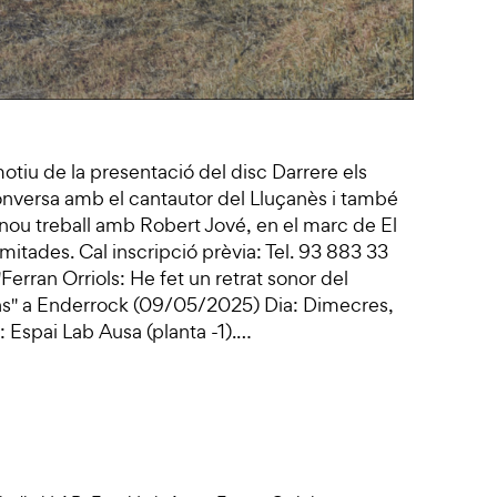
otiu de la presentació del disc Darrere els
conversa amb el cantautor del Lluçanès i també
nou treball amb Robert Jové, en el marc de El
limitades. Cal inscripció prèvia: Tel. 93 883 33
erran Orriols: He fet un retrat sonor del
ns" a Enderrock (09/05/2025) Dia: Dimecres,
 Espai Lab Ausa (planta -1).…