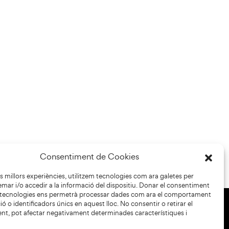
Consentiment de Cookies
les millors experiències, utilitzem tecnologies com ara galetes per
r i/o accedir a la informació del dispositiu. Donar el consentiment
 tecnologies ens permetrà processar dades com ara el comportament
ó o identificadors únics en aquest lloc. No consentir o retirar el
nt, pot afectar negativament determinades característiques i
+34 93 883 33 25