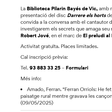
Biblioteca Pilarin Bayés de Vic,
La
amb m
Darrere els horts
presentació del disc
d
convida a la conversa amb el cantautor d
investigarem els secrets que amaga seu 
Robert Jové
El preludi al
, en el marc de
Activitat gratuïta. Places limitades.
Cal inscripció prèvia:
93 883 33 25
Formulari
Tel.
–
Més info:
Amado, Ferran.
“Ferran Orriols: He fet
paisatge rural mentre gravava les canço
(09/05/2025)