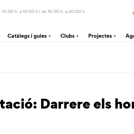
 10:00 h. a 14:00 h i de 16:00 h. a 20:00 h.
Catàlegs i guies
Clubs
Projectes
Ag
tació: Darrere els ho