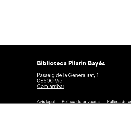
Biblioteca Pilarin Bayés
Passeig de la Generalitat, 1
08500 Vic
Com arribar
Avís legal
Política de privacitat
Política de c