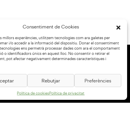
Consentiment de Cookies
les millors experiències, utilitzem tecnologies com ara galetes per
r i/o accedir a la informació del dispositiu. Donar el consentiment
 tecnologies ens permetrà processar dades com ara el comportament
ó o identificadors únics en aquest lloc. No consentir o retirar el
nt, pot afectar negativament determinades característiques i
+34 93 883 33 25
Col·laboradors:
ceptar
Rebutjar
Preferències
Política de cookies
Política de privacitat
Subscriu-te al newsletter