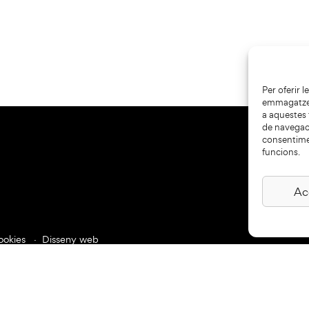
Per oferir 
emmagatzema
a aquestes
de navegaci
consentime
funcions.
Ac
ookies
Disseny web