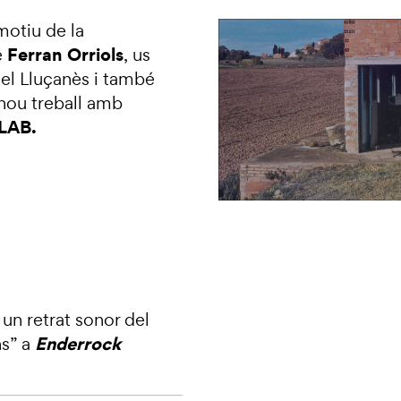
otiu de la
Ferran Orriols
e
, us
el Lluçanès i també
nou treball amb
 LAB.
 un retrat sonor del
Enderrock
ns”
a