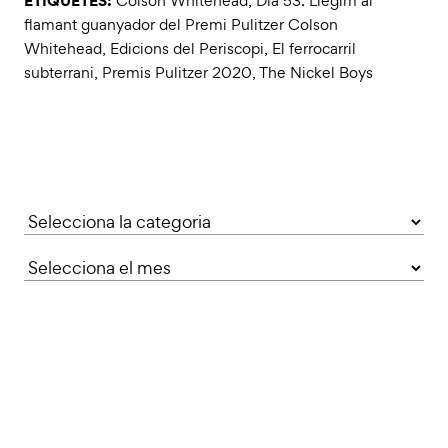
Colson Whitehead
,
Dia 53: Llegim al
flamant guanyador del Premi Pulitzer Colson
Whitehead
,
Edicions del Periscopi
,
El ferrocarril
subterrani
,
Premis Pulitzer 2020
,
The Nickel Boys
Categories