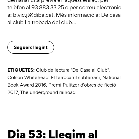
telèfon al 93.883.33.25 o per correu electrònic
a: b.vic.jt@diba.cat. Més informació a: De casa
al club La trobada del club…
Segueix llegint
ETIQUETES:
Club de lectura "De Casa al Club"
,
Colson Whitehead
,
El ferrocarril subterrani
,
National
Book Award 2016
,
Premi Pulitzer d'obres de ficció
2017
,
The underground railroad
Dia 53: Llegim al