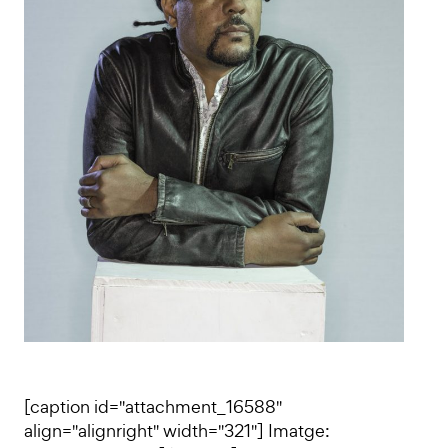
[caption id="attachment_16588"
align="alignright" width="321"] Imatge: