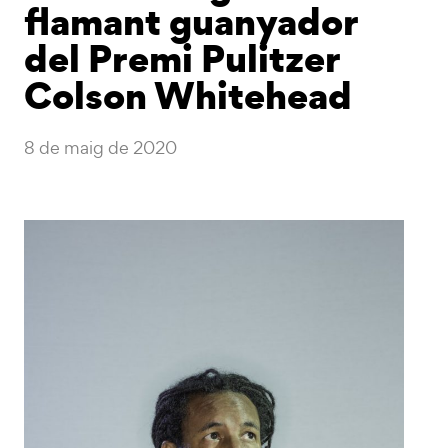
flamant guanyador
del Premi Pulitzer
Colson Whitehead
8 de maig de 2020