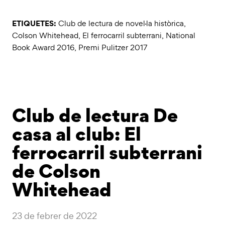
ETIQUETES:
Club de lectura de novel·la històrica
,
Colson Whitehead
,
El ferrocarril subterrani
,
National
Book Award 2016
,
Premi Pulitzer 2017
Club de lectura De
casa al club: El
ferrocarril subterrani
de Colson
Whitehead
23 de febrer de 2022