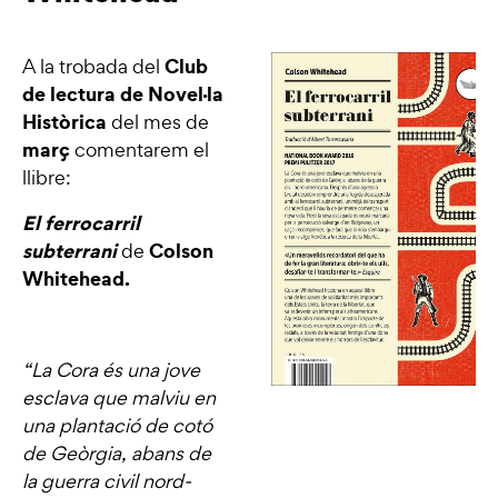
Club
A la trobada del
de lectura de Novel·la
Històrica
del mes de
març
comentarem el
llibre:
El ferrocarril
subterrani
Colson
de
Whitehead.
“La Cora és una jove
esclava que malviu en
una plantació de cotó
de Geòrgia, abans de
la guerra civil nord-