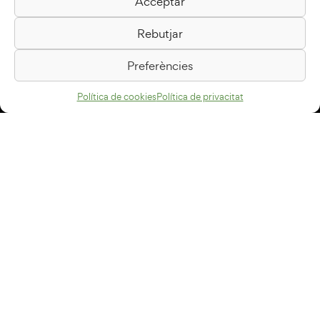
Acceptar
Biblioteca Pilarin Bayés
Rebutjar
Passeig de la Generalitat, 1
08500 Vic
Preferències
Com arribar
Política de cookies
Política de privacitat
Avís legal
Política de privacitat
Política de cookies
Disseny web
+34 93 883 33 25
Col·laboradors:
Subscriu-te al newsletter