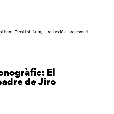
oi Isern
,
Espai Lab Ausa
,
Introducció al programari
onogràfic: El
adre de Jiro