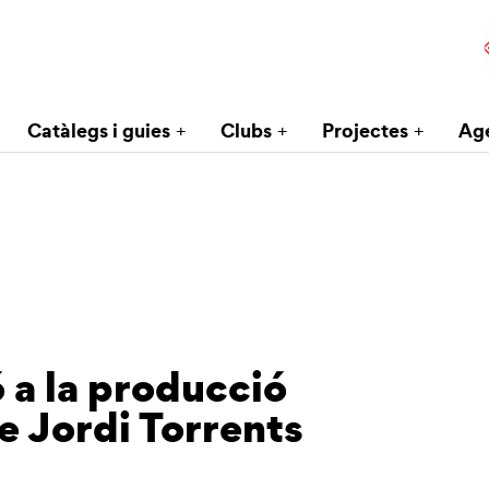
Catàlegs i guies
Clubs
Projectes
Ag
ó a la producció
e Jordi Torrents