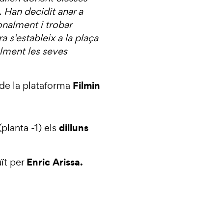
. Han decidit anar a
onalment i trobar
a s’estableix a la plaça
alment les seves
Filmin
 de la plataforma
dilluns
(planta -1) els
Enric Arissa.
ït per