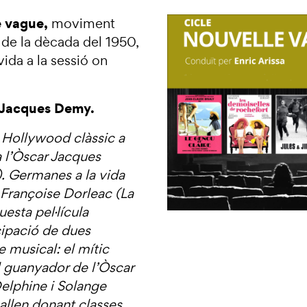
e vague,
moviment
 de la dècada del 1950,
ida a la sessió on
Jacques Demy.
 Hollywood clàssic a
 l’Òscar Jacques
. Germanes a la vida
 Françoise Dorleac (La
uesta pel·lícula
ipació de dues
 musical: el mític
el guanyador de l’Òscar
Delphine i Solange
allen donant classes