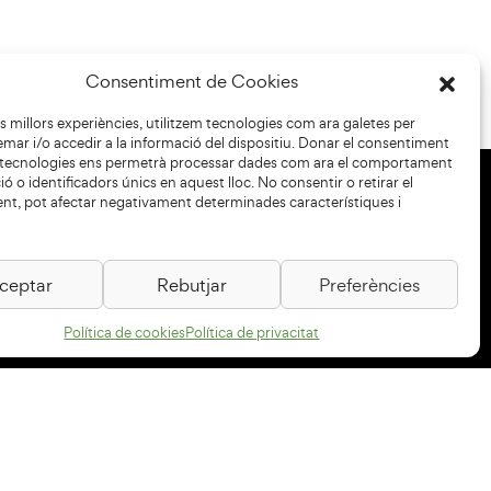
Consentiment de Cookies
les millors experiències, utilitzem tecnologies com ara galetes per
r i/o accedir a la informació del dispositiu. Donar el consentiment
 tecnologies ens permetrà processar dades com ara el comportament
ó o identificadors únics en aquest lloc. No consentir o retirar el
nt, pot afectar negativament determinades característiques i
+34 93 883 33 25
Col·laboradors:
ceptar
Rebutjar
Preferències
Política de cookies
Política de privacitat
Subscriu-te al newsletter