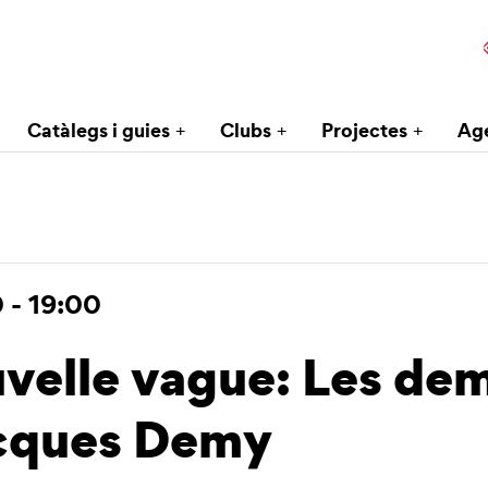
Catàlegs i guies
Clubs
Projectes
Ag
0
-
19:00
velle vague: Les dem
acques Demy