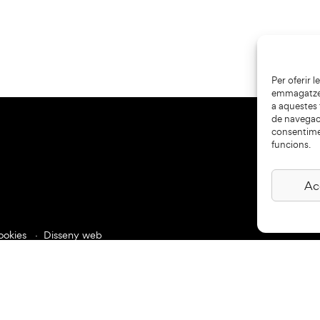
Per oferir 
emmagatzema
a aquestes
de navegaci
consentime
funcions.
Ac
ookies
Disseny web