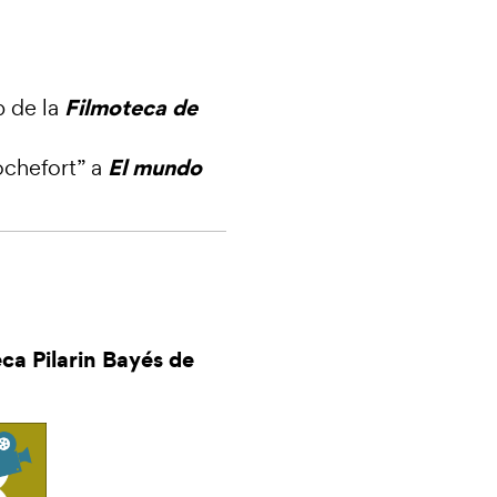
Filmoteca de
b de la
El mundo
ochefort
” a
eca Pilarin Bayés de