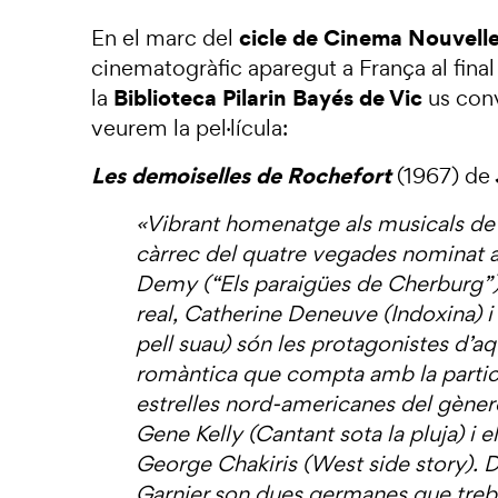
cicle de Cinema Nouvell
En el marc del
cinematogràfic aparegut a França al final
Biblioteca Pilarin Bayés de Vic
la
us conv
veurem la pel·lícula:
Les demoiselles de Rochefort
(1967) de
«Vibrant homenatge als musicals de
càrrec del quatre vegades nominat a
Demy (“Els paraigües de Cherburg”)
real, Catherine Deneuve (Indoxina) i
pell suau) són les protagonistes d’aq
romàntica que compta amb la partic
estrelles nord-americanes del gènere
Gene Kelly (Cantant sota la pluja) i 
George Chakiris (West side story). 
Garnier son dues germanes que treb