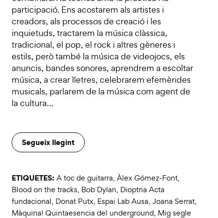
participació. Ens acostarem als artistes i
creadors, als processos de creació i les
inquietuds, tractarem la música clàssica,
tradicional, el pop, el rock i altres gèneres i
estils, però també la música de videojocs, els
anuncis, bandes sonores, aprendrem a escoltar
música, a crear lletres, celebrarem efemèrides
musicals, parlarem de la música com agent de
la cultura…
Segueix llegint
ETIQUETES:
A toc de guitarra
,
Àlex Gómez-Font
,
Blood on the tracks
,
Bob Dylan
,
Dioptria Acta
fundacional
,
Donat Putx
,
Espai Lab Ausa
,
Joana Serrat
,
Màquina! Quintaesencia del underground
,
Mig segle