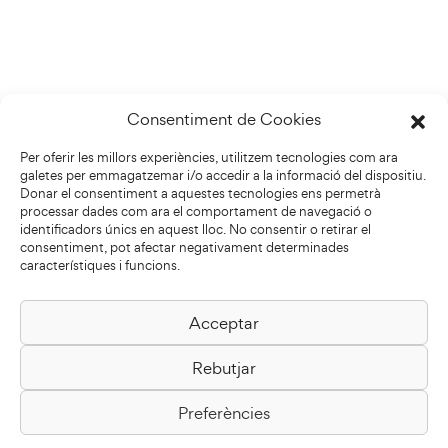
Consentiment de Cookies
Per oferir les millors experiències, utilitzem tecnologies com ara
galetes per emmagatzemar i/o accedir a la informació del dispositiu.
Donar el consentiment a aquestes tecnologies ens permetrà
processar dades com ara el comportament de navegació o
identificadors únics en aquest lloc. No consentir o retirar el
consentiment, pot afectar negativament determinades
característiques i funcions.
Acceptar
Biblioteca Pilarin Bayés
Rebutjar
Passeig de la Generalitat, 1
08500 Vic
Preferències
Com arribar