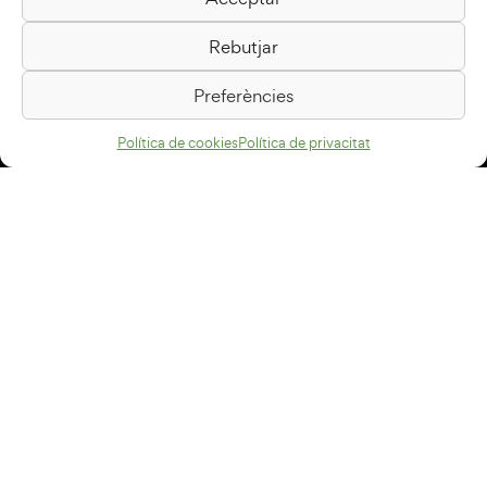
Biblioteca Pilarin Bayés
Rebutjar
Passeig de la Generalitat, 1
08500 Vic
Preferències
Com arribar
Política de cookies
Política de privacitat
Avís legal
Política de privacitat
Política de cookies
Disseny web
+34 93 883 33 25
Col·laboradors:
Subscriu-te al newsletter