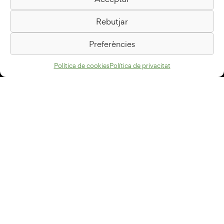
Biblioteca Pilarin Bayés
Rebutjar
Passeig de la Generalitat, 1
08500 Vic
Preferències
Com arribar
Política de cookies
Política de privacitat
Avís legal
Política de privacitat
Política de cookies
Disseny web
+34 93 883 33 25
Col·laboradors:
Subscriu-te al newsletter