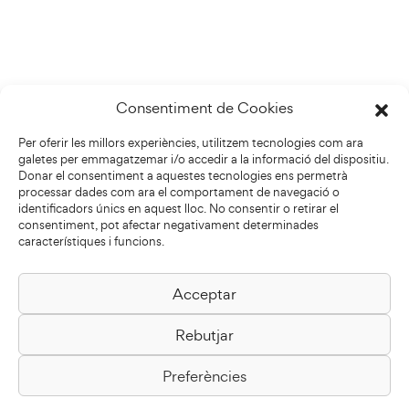
Consentiment de Cookies
Per oferir les millors experiències, utilitzem tecnologies com ara
galetes per emmagatzemar i/o accedir a la informació del dispositiu.
Donar el consentiment a aquestes tecnologies ens permetrà
processar dades com ara el comportament de navegació o
identificadors únics en aquest lloc. No consentir o retirar el
consentiment, pot afectar negativament determinades
característiques i funcions.
Acceptar
Biblioteca Pilarin Bayés
Rebutjar
Passeig de la Generalitat, 1
08500 Vic
Preferències
Com arribar