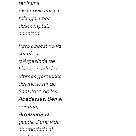
tenir una
existència curta i
feixuga. I per
descomptat,
anònima.
Però aquest no va
ser el cas
d’Argesinda de
Llaés, una de les
últimes germanes
del monestir de
Sant Joan de les
Abadesses. Ben al
contrari,
Argesinda va
gaudir d’una vida
acomodada al