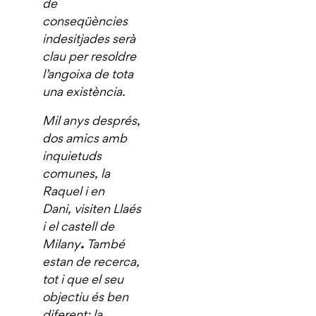
de
conseqüències
indesitjades serà
clau per resoldre
l’angoixa de tota
una existència.
Mil anys després,
dos amics amb
inquietuds
comunes, la
Raquel i en
Dani, visiten Llaés
i el castell de
.
Milany
També
estan de recerca,
tot i que el seu
objectiu és ben
diferent: la