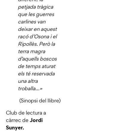
petjada tràgica
que les guerres
carlines van
deixar en aquest
racó d’Osona i el
Ripollès. Però la
terra magra
d’aquells boscos
de temps aturat
els té reservada
una altra
troballa…
»
(Sinopsi del llibre)
Club de lectura a
Jordi
càrrec de
Sunyer.