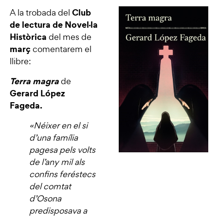
Club
A la trobada del
de lectura de Novel·la
Històrica
del mes de
març
comentarem el
llibre:
Terra magra
de
Gerard López
Fageda.
«Néixer en el si
d’una família
pagesa pels volts
de l’any mil als
confins feréstecs
del comtat
d’Osona
predisposava a