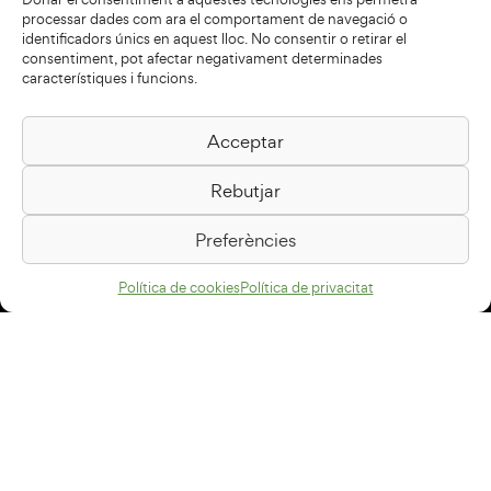
processar dades com ara el comportament de navegació o
identificadors únics en aquest lloc. No consentir o retirar el
consentiment, pot afectar negativament determinades
característiques i funcions.
Acceptar
Biblioteca Pilarin Bayés
Rebutjar
Passeig de la Generalitat, 1
08500 Vic
Preferències
Com arribar
Política de cookies
Política de privacitat
Avís legal
Política de privacitat
Política de cookies
Disseny web
+34 93 883 33 25
Col·laboradors: