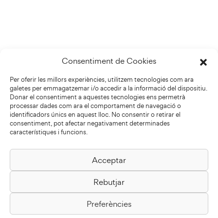
Consentiment de Cookies
Per oferir les millors experiències, utilitzem tecnologies com ara
galetes per emmagatzemar i/o accedir a la informació del dispositiu.
Donar el consentiment a aquestes tecnologies ens permetrà
processar dades com ara el comportament de navegació o
identificadors únics en aquest lloc. No consentir o retirar el
consentiment, pot afectar negativament determinades
característiques i funcions.
Acceptar
Biblioteca Pilarin Bayés
Rebutjar
Passeig de la Generalitat, 1
08500 Vic
Preferències
Com arribar