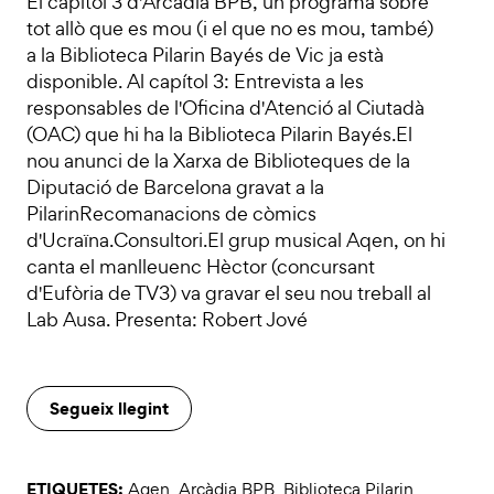
El capítol 3 d'Arcàdia BPB, un programa sobre
tot allò que es mou (i el que no es mou, també)
a la Biblioteca Pilarin Bayés de Vic ja està
disponible. Al capítol 3: Entrevista a les
responsables de l'Oficina d'Atenció al Ciutadà
(OAC) que hi ha la Biblioteca Pilarin Bayés.El
nou anunci de la Xarxa de Biblioteques de la
Diputació de Barcelona gravat a la
PilarinRecomanacions de còmics
d'Ucraïna.Consultori.El grup musical Aqen, on hi
canta el manlleuenc Hèctor (concursant
d'Eufòria de TV3) va gravar el seu nou treball al
Lab Ausa. Presenta: Robert Jové
Segueix llegint
ETIQUETES:
Aqen
,
Arcàdia BPB
,
Biblioteca Pilarin