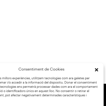
Consentiment de Cookies
les millors experiències, utilitzem tecnologies com ara galetes per
r i/o accedir a la informació del dispositiu. Donar el consentiment
 tecnologies ens permetrà processar dades com ara el comportament
ó o identificadors únics en aquest lloc. No consentir o retirar el
nt, pot afectar negativament determinades característiques i
+34 93 883 33 25