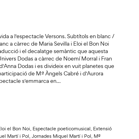
vida a l'espectacle Versons. Subtítols en blanc /
nc a càrrec de Maria Sevilla i Eloi el Bon Noi
raducció i el decalatge semàntic que aquesta
d'Univers Dodas a càrrec de Noemí Morral i Fran
 d'Anna Dodas i es divideix en vuit planetes que
 participació de Mª Àngels Cabré i d'Aurora
 espectacle s'emmarca en…
loi el Bon Noi
,
Espectacle poeticomusical
,
Extensió
el Martí i Pol
,
Jornades Miquel Martí i Pol
,
Mª