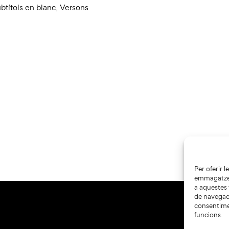
btítols en blanc
,
Versons
Per oferir 
emmagatzema
a aquestes
de navegaci
consentime
funcions.