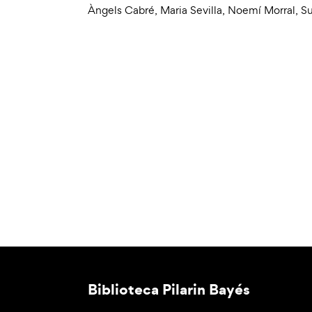
Àngels Cabré
,
Maria Sevilla
,
Noemí Morral
,
Su
Biblioteca Pilarin Bayés