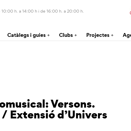
 10:00 h. a 14:00 h i de 16:00 h. a 20:00 h.
Catàlegs i guies
Clubs
Projectes
Ag
omusical: Versons.
 / Extensió d’Univers