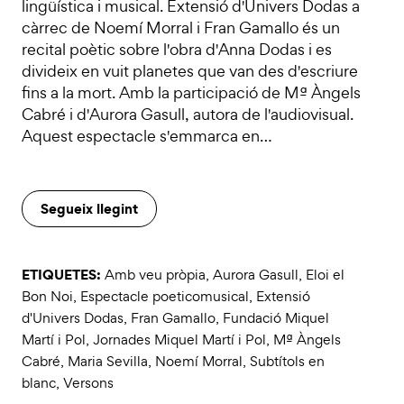
lingüística i musical. Extensió d'Univers Dodas a
càrrec de Noemí Morral i Fran Gamallo és un
recital poètic sobre l'obra d'Anna Dodas i es
divideix en vuit planetes que van des d'escriure
fins a la mort. Amb la participació de Mª Àngels
Cabré i d'Aurora Gasull, autora de l'audiovisual.
Aquest espectacle s'emmarca en…
Segueix llegint
ETIQUETES:
Amb veu pròpia
,
Aurora Gasull
,
Eloi el
Bon Noi
,
Espectacle poeticomusical
,
Extensió
d'Univers Dodas
,
Fran Gamallo
,
Fundació Miquel
Martí i Pol
,
Jornades Miquel Martí i Pol
,
Mª Àngels
Cabré
,
Maria Sevilla
,
Noemí Morral
,
Subtítols en
blanc
,
Versons