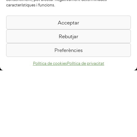
característiques i funcions.
Acceptar
Biblioteca Pilarin Bayés
Rebutjar
Passeig de la Generalitat, 1
08500 Vic
Preferències
Com arribar
Política de cookies
Política de privacitat
Avís legal
Política de privacitat
Política de cookies
Disseny web
+34 93 883 33 25
Col·laboradors: