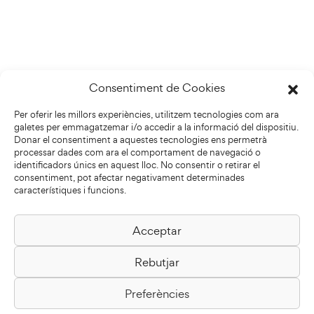
Consentiment de Cookies
Per oferir les millors experiències, utilitzem tecnologies com ara
galetes per emmagatzemar i/o accedir a la informació del dispositiu.
Donar el consentiment a aquestes tecnologies ens permetrà
processar dades com ara el comportament de navegació o
identificadors únics en aquest lloc. No consentir o retirar el
consentiment, pot afectar negativament determinades
característiques i funcions.
Acceptar
Biblioteca Pilarin Bayés
Rebutjar
Passeig de la Generalitat, 1
08500 Vic
Preferències
Com arribar