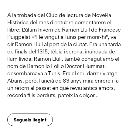
A la trobada del Club de lectura de Novel·la
Històrica del mes d'octubre comentarem el
llibre: L'últim hivern de Ramon Llull de Francesc
Puigpelat «"He vingut a Tunis per morir-hi", va
dir Ramon Llull al port de la ciutat. Era una tarda
de finals del 1315, tèbia i serena, inundada de
llum lívida. Ramon Llull, també conegut amb el
nom de Ramon lo Foll o Doctor Il·luminat,
desembarcava a Tunis. Era el seu darrer viatge.
Abans, però, l'ancià de 83 anys mira enrere i fa
un retorn al passat en què reviu antics amors,
recorda fills perduts, pateix la dolçor…
Segueix llegint