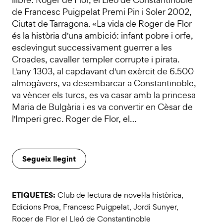
de Francesc Puigpelat Premi Pin i Soler 2002,
Ciutat de Tarragona. «La vida de Roger de Flor
és la història d'una ambició: infant pobre i orfe,
esdevingut successivament guerrer a les
Croades, cavaller templer corrupte i pirata.
L'any 1303, al capdavant d'un exèrcit de 6.500
almogàvers, va desembarcar a Constantinoble,
va vèncer els turcs, es va casar amb la princesa
Maria de Bulgària i es va convertir en Cèsar de
l'Imperi grec. Roger de Flor, el…
Segueix llegint
ETIQUETES:
Club de lectura de novel·la històrica
,
Edicions Proa
,
Francesc Puigpelat
,
Jordi Sunyer
,
Roger de Flor el Lleó de Constantinoble