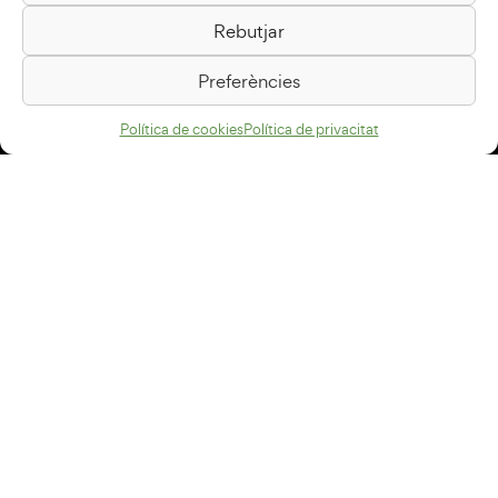
Rebutjar
Passeig de la Generalitat, 1
08500 Vic
Preferències
Com arribar
Política de cookies
Política de privacitat
Avís legal
Política de privacitat
Política de cookies
Disseny web
+34 93 883 33 25
Col·laboradors:
Subscriu-te al newsletter