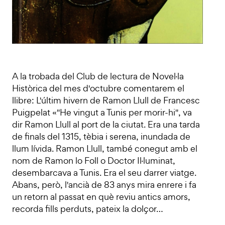
A la trobada del Club de lectura de Novel·la
Històrica del mes d'octubre comentarem el
llibre: L'últim hivern de Ramon Llull de Francesc
Puigpelat «"He vingut a Tunis per morir-hi", va
dir Ramon Llull al port de la ciutat. Era una tarda
de finals del 1315, tèbia i serena, inundada de
llum lívida. Ramon Llull, també conegut amb el
nom de Ramon lo Foll o Doctor Il·luminat,
desembarcava a Tunis. Era el seu darrer viatge.
Abans, però, l'ancià de 83 anys mira enrere i fa
un retorn al passat en què reviu antics amors,
recorda fills perduts, pateix la dolçor…