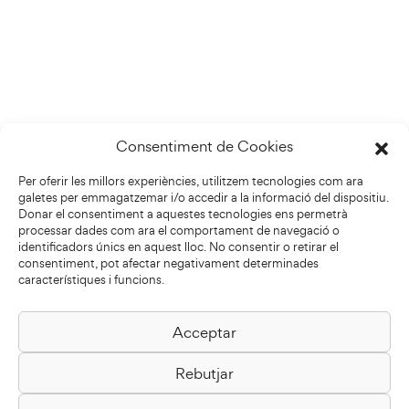
Consentiment de Cookies
Per oferir les millors experiències, utilitzem tecnologies com ara
galetes per emmagatzemar i/o accedir a la informació del dispositiu.
Donar el consentiment a aquestes tecnologies ens permetrà
processar dades com ara el comportament de navegació o
identificadors únics en aquest lloc. No consentir o retirar el
consentiment, pot afectar negativament determinades
característiques i funcions.
Acceptar
Biblioteca Pilarin Bayés
Rebutjar
Passeig de la Generalitat, 1
08500 Vic