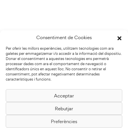
Consentiment de Cookies
Per oferir les millors experiències, utilitzem tecnologies com ara
galetes per emmagatzemar i/o accedir a la informació del dispositiu.
Donar el consentiment a aquestes tecnologies ens permetrà
processar dades com ara el comportament de navegació o
identificadors únics en aquest lloc. No consentir o retirar el
consentiment, pot afectar negativament determinades
característiques i funcions.
Acceptar
Biblioteca Pilarin Bayés
Rebutjar
Passeig de la Generalitat, 1
08500 Vic
Preferències
Com arribar