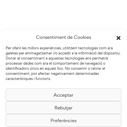
Consentiment de Cookies
Per oferir les millors experiències, utilitzem tecnologies com ara
galetes per emmagatzemar i/o accedir a la informació del dispositiu.
Donar el consentiment a aquestes tecnologies ens permetrà
processar dades com ara el comportament de navegació o
identificadors únics en aquest lloc. No consentir o retirar el
consentiment, pot afectar negativament determinades
característiques i funcions.
Acceptar
Biblioteca Pilarin Bayés
Rebutjar
Passeig de la Generalitat, 1
08500 Vic
Preferències
Com arribar