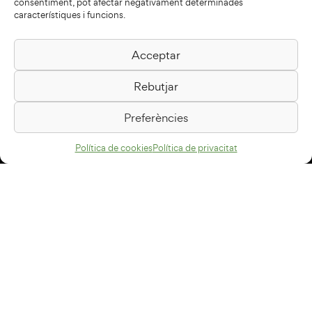
consentiment, pot afectar negativament determinades
característiques i funcions.
Acceptar
Biblioteca Pilarin Bayés
Rebutjar
Passeig de la Generalitat, 1
08500 Vic
Preferències
Com arribar
Política de cookies
Política de privacitat
Avís legal
Política de privacitat
Política de cookies
Disseny web
+34 93 883 33 25
Col·laboradors: