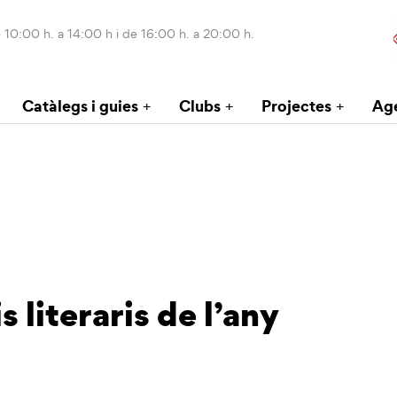
 10:00 h. a 14:00 h i de 16:00 h. a 20:00 h.
Catàlegs i guies
Clubs
Projectes
Ag
 literaris de l’any