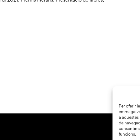
Per oferir 
emmagatzema
a aquestes
de navegaci
consentime
funcions.