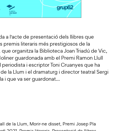
a a l'acte de presentació dels llibres que
premis literaris més prestigiosos de la
i, que organitza la Biblioteca Joan Triadú de Vic,
liner guardonada amb el Premi Ramon Llull
 periodista i escriptor Toni Cruanyes que ha
de la Llum i el dramaturg i director teatral Sergi
la i que va ser guardonat…
all de la Llum
,
Morir-ne disset
,
Premi Josep Pla
rdi 2021
,
Premis literaris
,
Presentació de llibres
,