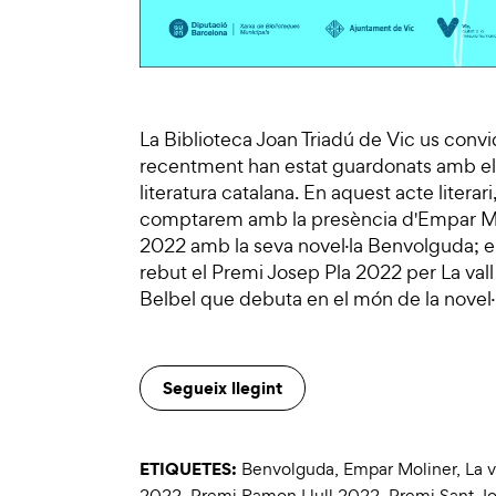
La Biblioteca Joan Triadú de Vic us convid
recentment han estat guardonats amb els 
literatura catalana. En aquest acte literar
comptarem amb la presència d'Empar Mo
2022 amb la seva novel·la Benvolguda; el
rebut el Premi Josep Pla 2022 per La vall 
Belbel que debuta en el món de la novel·
Segueix llegint
ETIQUETES:
Benvolguda
,
Empar Moliner
,
La v
2022
,
Premi Ramon Llull 2022
,
Premi Sant Jo