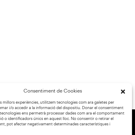
Consentiment de Cookies
les millors experiències, utilitzem tecnologies com ara galetes per
r i/o accedir a la informació del dispositiu. Donar el consentiment
 tecnologies ens permetrà processar dades com ara el comportament
ó o identificadors únics en aquest lloc. No consentir o retirar el
nt, pot afectar negativament determinades característiques i
+34 93 883 33 25