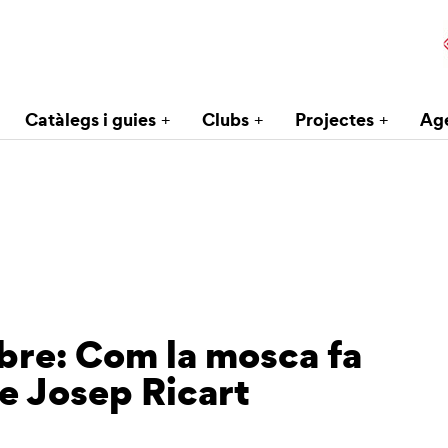
Catàlegs i guies
Clubs
Projectes
Ag
ibre: Com la mosca fa
de Josep Ricart