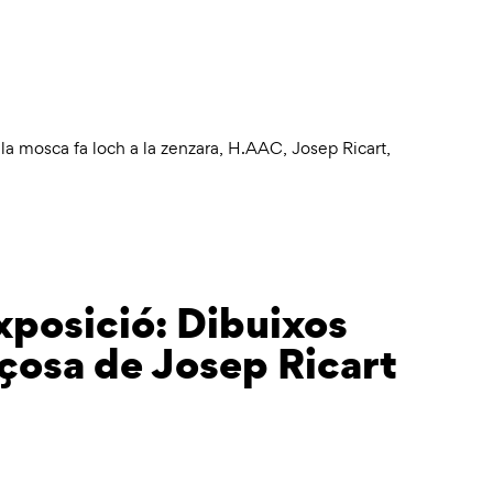
a mosca fa loch a la zenzara
,
H.AAC
,
Josep Ricart
,
xposició: Dibuixos
rçosa de Josep Ricart