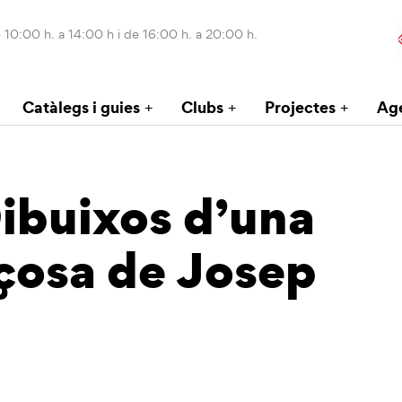
 10:00 h. a 14:00 h i de 16:00 h. a 20:00 h.
Catàlegs i guies
Clubs
Projectes
Ag
Dibuixos d’una
rçosa de Josep