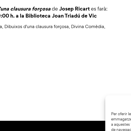
’una clausura forçosa
Josep Ricart
de
es farà:
:00 h. a la Biblioteca Joan Triadú de Vic
a
,
Dibuixos d'una clausura forçosa
,
Divina Comèdia
,
Per oferir 
emmagatzema
a aquestes
de navegaci