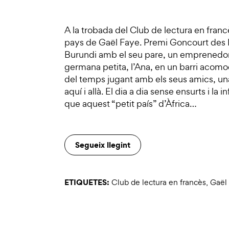
A la trobada del Club de lectura en franc
pays de Gaël Faye. Premi Goncourt des L
Burundi amb el seu pare, un emprenedor 
germana petita, l’Ana, en un barri acomod
del temps jugant amb els seus amics, una 
aquí i allà. El dia a dia sense ensurts i la i
que aquest “petit país” d’Àfrica…
Segueix llegint
ETIQUETES:
Club de lectura en francès
,
Gaël