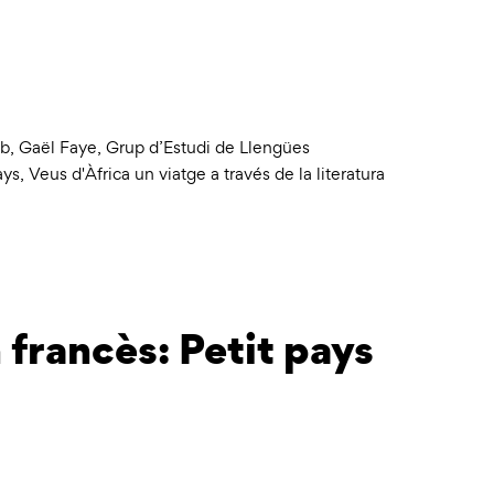
eb
,
Gaël Faye
,
Grup d’Estudi de Llengües
ays
,
Veus d'Àfrica un viatge a través de la literatura
 francès: Petit pays