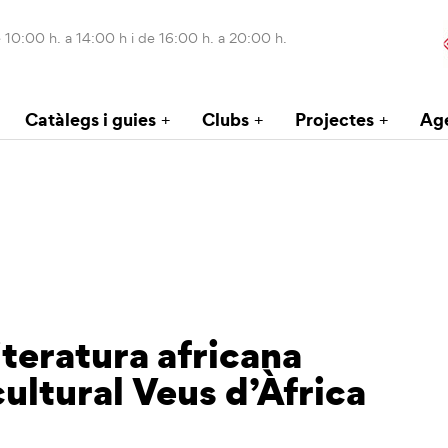
 10:00 h. a 14:00 h i de 16:00 h. a 20:00 h.
Catàlegs i guies
Clubs
Projectes
Ag
iteratura africana
ultural Veus d’Àfrica