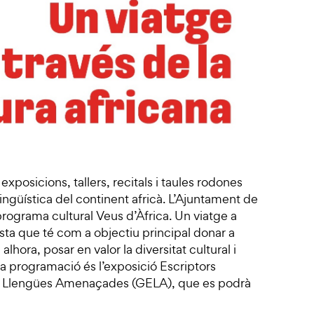
l exposicions, tallers, recitals i taules rodones
i lingüística del continent africà. L’Ajuntament de
programa cultural Veus d’Àfrica. Un viatge a
osta que té com a objectiu principal donar a
 alhora, posar en valor la diversitat cultural i
e la programació és l’exposició Escriptors
de Llengües Amenaçades (GELA), que es podrà