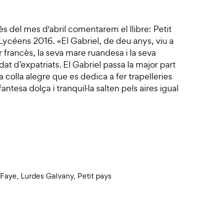
ès del mes d'abril comentarem el llibre: Petit
ycéens 2016. «El Gabriel, de deu anys, viu a
francès, la seva mare ruandesa i la seva
at d’expatriats. El Gabriel passa la major part
colla alegre que es dedica a fer trapelleries
nfantesa dolça i tranquil·la salten pels aires igual
 Faye
,
Lurdes Galvany
,
Petit pays