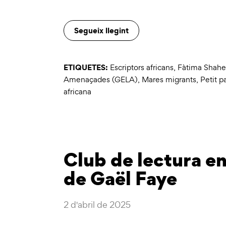
Segueix llegint
ETIQUETES:
Escriptors africans
,
Fàtima Shah
Amenaçades (GELA)
,
Mares migrants
,
Petit p
africana
Club de lectura en
de Gaël Faye
2 d'abril de 2025