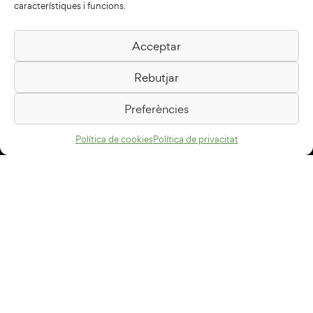
característiques i funcions.
Acceptar
Biblioteca Pilarin Bayés
Rebutjar
Passeig de la Generalitat, 1
08500 Vic
Preferències
Com arribar
Política de cookies
Política de privacitat
Avís legal
Política de privacitat
Política de cookies
Disseny web
+34 93 883 33 25
Col·laboradors: