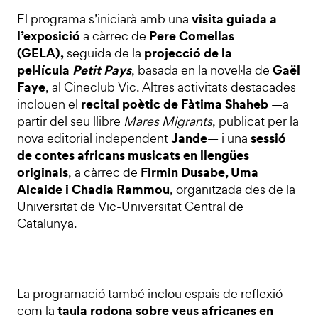
visita guiada a
El programa s’iniciarà amb una
l’exposició
Pere Comellas
a càrrec de
(GELA),
projecció de la
seguida de la
pel·lícula
Petit Pays
Gaël
, basada en la novel·la de
Faye
, al Cineclub Vic. Altres activitats destacades
recital poètic de Fàtima Shaheb
inclouen el
—a
partir del seu llibre
Mares Migrants
, publicat per la
Jande
sessió
nova editorial independent
— i una
de contes africans musicats en llengües
originals
Firmin Dusabe, Uma
, a càrrec de
Alcaide i Chadia Rammou
, organitzada des de la
Universitat de Vic-Universitat Central de
Catalunya.
La programació també inclou espais de reflexió
taula rodona sobre veus africanes en
com la