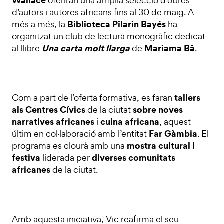
Wallace
oferiran una àmplia selecció d’obres
d’autors i autores africans fins al 30 de maig. A
Biblioteca Pilarin Bayés
més a més, la
ha
organitzat un club de lectura monogràfic dedicat
Una carta molt llarga
Mariama Bâ
al llibre
de
.
tallers
Com a part de l’oferta formativa, es faran
als Centres Cívics
sobre noves
de la ciutat
narratives africanes
cuina africana
i
, aquest
Far Gàmbia
últim en col·laboració amb l’entitat
. El
mostra cultural i
programa es clourà amb una
festiva
diverses comunitats
liderada per
africanes
de la ciutat.
Amb aquesta iniciativa, Vic reafirma el seu