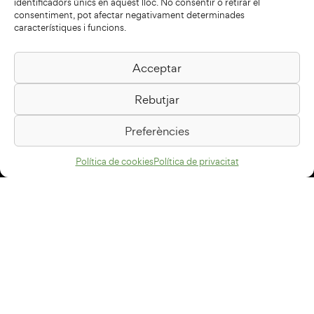
identificadors únics en aquest lloc. No consentir o retirar el
consentiment, pot afectar negativament determinades
característiques i funcions.
Acceptar
Biblioteca Pilarin Bayés
Rebutjar
Passeig de la Generalitat, 1
08500 Vic
Preferències
Com arribar
Política de cookies
Política de privacitat
Avís legal
Política de privacitat
Política de cookies
Disseny web
+34 93 883 33 25
Col·laboradors: