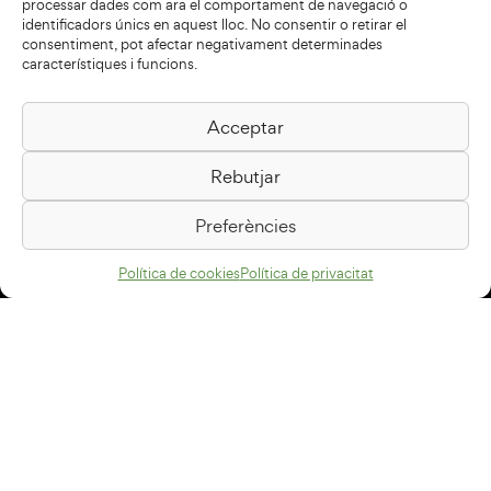
processar dades com ara el comportament de navegació o
identificadors únics en aquest lloc. No consentir o retirar el
consentiment, pot afectar negativament determinades
característiques i funcions.
Acceptar
Biblioteca Pilarin Bayés
Rebutjar
Passeig de la Generalitat, 1
08500 Vic
Preferències
Com arribar
Política de cookies
Política de privacitat
Avís legal
Política de privacitat
Política de cookies
Disseny web
+34 93 883 33 25
Col·laboradors: